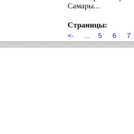
Самары...
Страницы:
<-
...
5
6
7