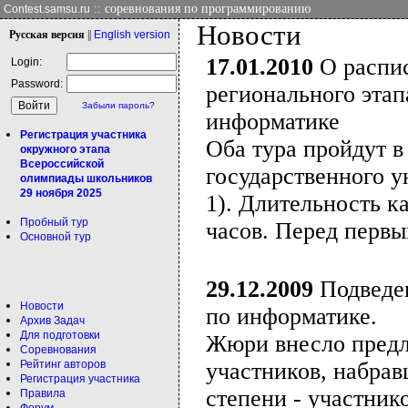
:: соревнования по программированию
Contest.samsu.ru
Новости
Рус
ская версия
||
Eng
lish version
17.01.2010
О распис
Login:
Password:
регионального эта
Забыли пароль?
информатике
Регистрация участника
Оба тура пройдут 
окружного этапа
Всероссийской
государственного у
олимпиады школьников
29 ноября 2025
1). Длительность к
Пробный тур
часов. Перед первым
Основной тур
29.12.2009
Подведен
Новости
по информатике.
Архив Задач
Для подготовки
Жюри внесло предл
Соревнования
Рейтинг авторов
участников, набрав
Регистрация участника
степени - участник
Правила