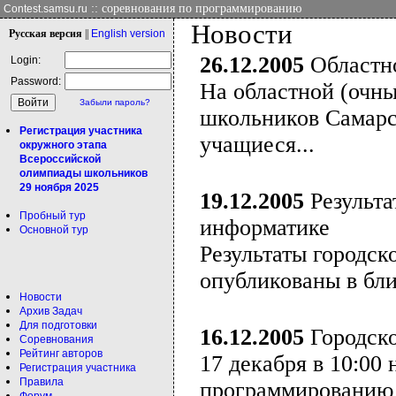
:: соревнования по программированию
Contest.samsu.ru
Новости
Рус
ская версия
||
Eng
lish version
26.12.2005
Областно
Login:
Password:
На областной (очн
Забыли пароль?
школьников Самарс
Регистрация участника
учащиеся...
окружного этапа
Всероссийской
олимпиады школьников
29 ноября 2025
19.12.2005
Результа
Пробный тур
информатике
Основной тур
Результаты городск
опубликованы в бл
Новости
Архив Задач
Для подготовки
16.12.2005
Городско
Соревнования
Рейтинг авторов
17 декабря в 10:00
Регистрация участника
Правила
программированию