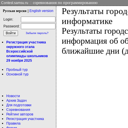
:: соревнования по программированию
Contest.samsu.ru
Результаты горо
Рус
ская версия
||
Eng
lish version
информатике
Login:
Password:
Результаты город
Забыли пароль?
информация об об
Регистрация участника
окружного этапа
ближайшие дни (д
Всероссийской
олимпиады школьников
29 ноября 2025
Пробный тур
Основной тур
Новости
Архив Задач
Для подготовки
Соревнования
Рейтинг авторов
Регистрация участника
Правила