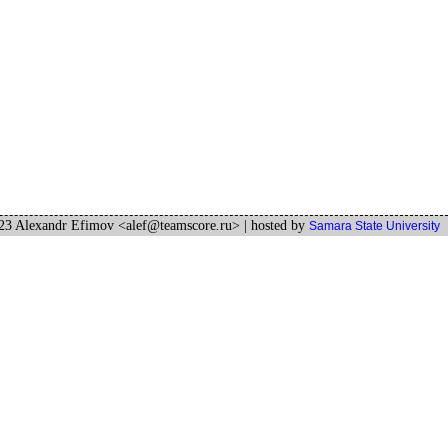
3 Alexandr Efimov <alef
@
teamscore
.
ru>
| hosted by
Samara State University