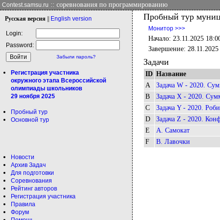
:: соревнования по программированию
Contest.samsu.ru
Пробный тур муници
Рус
ская версия
||
Eng
lish version
Монитор >>>
Login:
Начало: 23.11.2025 18:0
Password:
Завершение: 28.11.2025
Забыли пароль?
Задачи
Регистрация участника
ID
Название
окружного этапа Всероссийской
A
Задача W - 2020. Су
олимпиады школьников
29 ноября 2025
B
Задача X - 2020. Сум
C
Задача Y - 2020. Роб
Пробный тур
D
Задача Z - 2020. Кон
Основной тур
E
A. Самокат
F
B. Лавочки
Новости
Архив Задач
Для подготовки
Соревнования
Рейтинг авторов
Регистрация участника
Правила
Форум