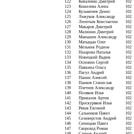
122
Коваленко Дмитрий
102
123
Кошелева Алена
102
124
Кузьмичев Денис
102
125
Лежуков Александр
102
126
Леонтьев Константин
102
127
Макаров Дмитрий
102
128
Малинин Дмитрий
102
129
Маньшин Александр
102
130
Матыцын Олег
102
131
Мельник Родион
102
132
Назарова Наталья
102
133
Новицкий Вадим
102
134
Основин Сергей
102
135
Павкина Ольга
102
136
Пагул Андрей
102
137
Панин Алексей
102
138
Панков Станислав
102
139
Плетнев Александр
102
140
Поляков Илья
102
141
Привалов Артем
102
142
Проскуряков Илья
102
143
Ряхов Евгений
102
144
Сальников Павел
102
145
Селиверстов Андрей
102
146
Синицын Павел
102
147
Скороход Роман
102
148
Слепов Андрей
102