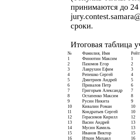
принимаются до 24
jury.contest.samar
сроки.
Итоговая таблица у
№
Фамилия, Имя
Рейт
1
Финютин Максим
1
2
Пахомов Егор
2
3
Лаврухин Ефим
3
4
Репешко Сергей
4
5
Дмитриев Андрей
5
6
Привалов Петр
6
7
Григорьев Александр
7
8
Остапенко Максим
8
9
Русин Никита
9
10
Кивалин Роман
10
11
Кондратьев Сергей
10
12
Герасимов Кирилл
12
13
Васин Андрей
13
14
Мусин Камиль
13
15
Иванов Виктор
15
16
Иткин Михаил
16