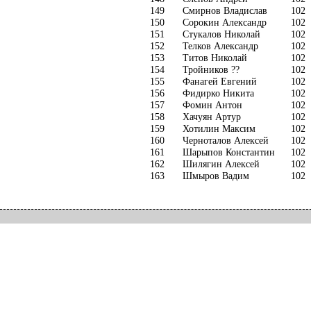
149
Смирнов Владислав
102
150
Сорокин Александр
102
151
Стукалов Николай
102
152
Телков Александр
102
153
Титов Николай
102
154
Тройников ??
102
155
Фанагей Евгений
102
156
Фидирко Никита
102
157
Фомин Антон
102
158
Хачуян Артур
102
159
Хотилин Максим
102
160
Черноталов Алексей
102
161
Шарыпов Константин
102
162
Шилягин Алексей
102
163
Шмыров Вадим
102