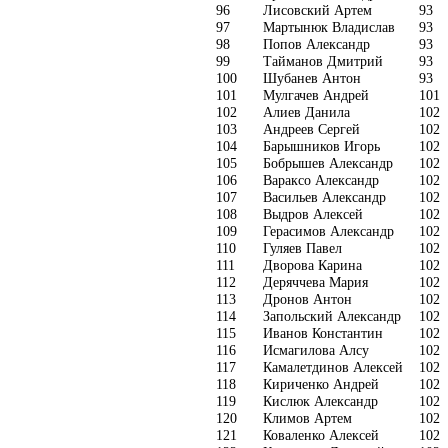
96
Лисовский Артем
93
97
Мартынюк Владислав
93
98
Попов Александр
93
99
Тайманов Дмитрий
93
100
Шубанев Антон
93
101
Мулгачев Андрей
101
102
Алиев Данила
102
103
Андреев Сергей
102
104
Барышников Игорь
102
105
Бобрышев Александр
102
106
Вараксо Александр
102
107
Васильев Александр
102
108
Выдров Алексей
102
109
Герасимов Александр
102
110
Гуляев Павел
102
111
Дворова Карина
102
112
Деряччева Мария
102
113
Дронов Антон
102
114
Запольский Александр
102
115
Иванов Константин
102
116
Исмагилова Алсу
102
117
Камалетдинов Алексей
102
118
Кириченко Андрей
102
119
Кислюк Александр
102
120
Климов Артем
102
121
Коваленко Алексей
102