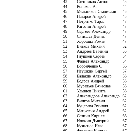
43
Стенников Антон
43
44
Конохов А.
44
45
Мельников Станислав
45
46
Назаров Андрей
45
47
Петренко Тарас
47
48
Рагозин Андрей
47
49
Сергеев Александр
47
50
Сятишев Денис
47
51
Хороших Роман
47
52
Еньков Михаил
52
53
Андреев Евгений
53
54
Глушков Сергей
54
55
Фадеев Александр
54
56
Воронченко С
56
57
Игушкин Сергей
57
58
Балакин Александр
58
59
Бодров Андрей
58
60
Муравьев Вячеслав
58
61
Ульянов Никита
58
62
Александров Александр
62
63
Вилков Михаил
62
64
Куцарева Эмилия
62
65
Мацкович Андрей
62
66
Саяпин Кирилл
66
67
Илюхин Дмитрий
67
68
Кузнецов Илья
67
69
Фоменко Кирилл
67