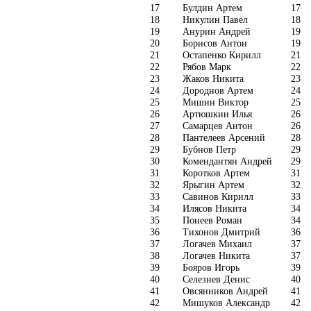
17
Булдин Артем
17
18
Никулин Павел
18
19
Анурин Андрей
19
20
Борисов Антон
19
21
Остапенко Кирилл
21
22
Рябов Марк
22
23
Жаков Никита
23
24
Дороднов Артем
24
25
Мишин Виктор
25
26
Артюшкин Илья
26
27
Самарцев Антон
26
28
Пантелеев Арсений
28
29
Бубнов Петр
29
30
Комендантян Андрей
29
31
Коротков Артем
31
32
Ярыгин Артем
32
33
Савинов Кирилл
33
34
Илясов Никита
34
35
Понеев Роман
34
36
Тихонов Дмитрий
36
37
Логачев Михаил
37
38
Логачев Никита
37
39
Бояров Игорь
39
40
Селезнев Денис
40
41
Овсянников Андрей
41
42
Мишуков Александр
42