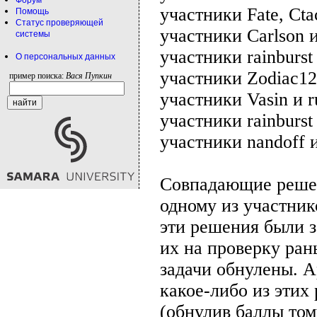
Форум
участники Fate, Cta
Помощь
Статус проверяющей
участники Carlson и
системы
участники rainburst
О персональных данных
участники Zodiac123
пример поиска:
Вася Пупкин
участники Vasin и r
участники rainburst
участники nandoff и
Совпадающие реше
одному из участник
эти решения были з
их на проверку ран
задачи обнулены. 
какое-либо из этих
(обнулив баллы том