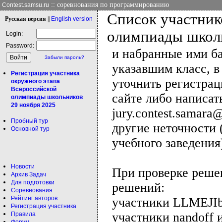
:: соревнования по программированию
Contest.samsu.ru
Список участник
Рус
ская версия
||
Eng
lish version
олимпиады школ
Login:
Password:
и набранные ими ба
Забыли пароль?
указавшим класс, в
Регистрация участника
уточнить регистра
окружного этапа
Всероссийской
сайте либо написат
олимпиады школьников
29 ноября 2025
jury.contest.samar
Пробный тур
другие неточности 
Основной тур
учебного заведения
Новости
При проверке реше
Архив Задач
Для подготовки
решений:
Соревнования
Рейтинг авторов
участники LLMEJIb 
Регистрация участника
участники nandoff и
Правила