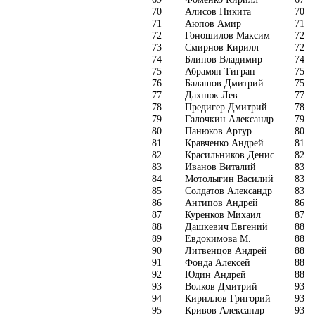
70
Алисов Никита
70
71
Аюпов Амир
71
72
Гоношилов Максим
72
73
Смирнов Кирилл
72
74
Блинов Владимир
74
75
Абрамян Тигран
75
76
Балашов Дмитрий
75
77
Дахнюк Лев
77
78
Предигер Дмитрий
78
79
Галочкин Александр
79
80
Панюков Артур
80
81
Кравченко Андрей
81
82
Красильников Денис
82
83
Иванов Виталий
83
84
Мотолыгин Василий
83
85
Солдатов Александр
83
86
Антипов Андрей
86
87
Куренков Михаил
87
88
Дашкевич Евгений
88
89
Евдокимова М.
88
90
Литвенцов Андрей
88
91
Фонда Алексей
88
92
Юдин Андрей
88
93
Волков Дмитрий
93
94
Кириллов Григорий
93
95
Кривов Александр
93