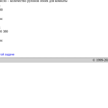
число – количество рулонов обоев для комнаты
:
00
а:
:
90 380
а:
той задаче
© 1999-202