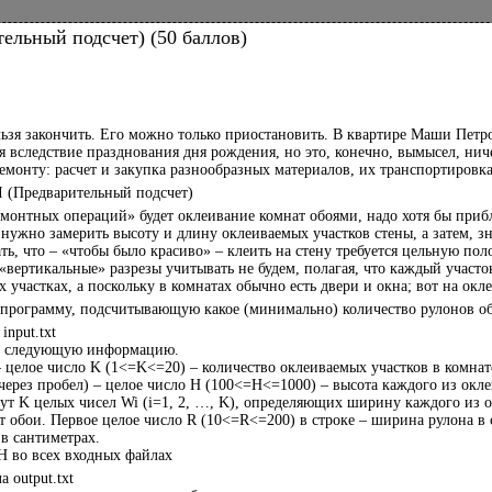
тельный подсчет) (50 баллов)
7
льзя закончить. Его можно только приостановить. В квартире Маши Петро
я вследствие празднования дня рождения, но это, конечно, вымысел, ни
ремонту: расчет и закупка разнообразных материалов, их транспортировк
 I (Предварительный подсчет)
монтных операций» будет оклеивание комнат обоями, надо хотя бы прибл
: нужно замерить высоту и длину оклеиваемых участков стены, а затем, 
ть, что – «чтобы было красиво» – клеить на стену требуется цельную по
«вертикальные» разрезы учитывать не будем, полагая, что каждый участ
 участках, а поскольку в комнатах обычно есть двери и окна; вот на ок
ь программу, подсчитывающую какое (минимально) количество рулонов о
input.txt
ит следующую информацию.
– целое число K (1<=K<=20) – количество оклеиваемых участков в комнат
(через пробел) – целое число H (100<=H<=1000) – высота каждого из окл
дут K целых чисел Wi (i=1, 2, …, K), определяющих ширину каждого из 
т обои. Первое целое число R (10<=R<=200) в строке – ширина рулона в 
 в сантиметрах.
H во всех входных файлах
 output.txt