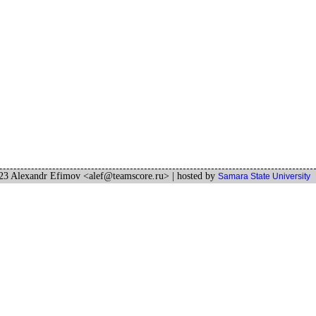
3 Alexandr Efimov <alef
@
teamscore
.
ru>
| hosted by
Samara State University