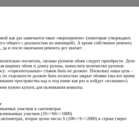
вой как раз намечается такое «мероприятие» (некоторые утверждают,
чего общего с реальностью не имеющий). А кроме собственно ремонта
а, да и после окончания ремонта дел хватает…
изительно посчитать, сколько рулонов обоев следует приобрести. Дело
зная ширину обоев и длину рулона, вычислить количество рулонов.
лосу: «горизонтальных» стыков быть не должно. Поскольку наша цель –
ок по отдельности должен быть полностью закрыт обоями (мы все время
леивание пространства над и под ними как раз и пойдут «излишки»).
боев нужно купить для оклеивания комнаты.
е
еиваемых участков в сантиметрах
оклеиваемых участков (10<=Wi<=1000).
сантиметрах, второе целое число S (100<=S<=2000) в строке (через