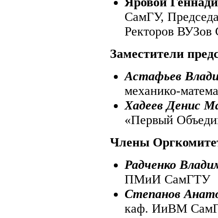
Яровой Геннади
СамГУ, Председа
Ректоров ВУЗов 
Заместители предс
Астафьев Влад
механико-матема
Хадеев Денис М
«Первый Объеди
Члены Оргкомите
Радченко Влади
ПМиИ СамГТУ
Степанов Анато
каф. ИиВМ Сам