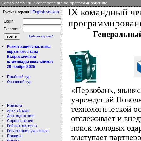
:: соревнования по программированию
Contest.samsu.ru
IX командный че
Рус
ская версия
||
Eng
lish version
программирован
Login:
Password:
Генеральный
Забыли пароль?
Регистрация участника
окружного этапа
Всероссийской
олимпиады школьников
29 ноября 2025
Пробный тур
Основной тур
«Первобанк, являя
учреждений Поволж
Новости
технологической ос
Архив Задач
Для подготовки
отслеживает и внед
Соревнования
поиск молодых ода
Рейтинг авторов
Регистрация участника
выступает партнер
Правила