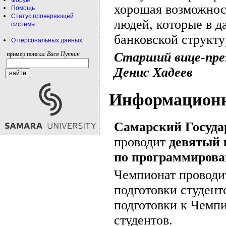
Форум
хорошая возможнос
Помощь
Статус проверяющей
людей, которые в д
системы
банковской структу
О персональных данных
Старший вице-пре
пример поиска:
Вася Пупкин
Денис Хадеев
Информационн
Самарский Госуда
проводит
девятый 
по программиров
Чемпионат проводи
подготовки студент
подготовки к Чемп
студентов.