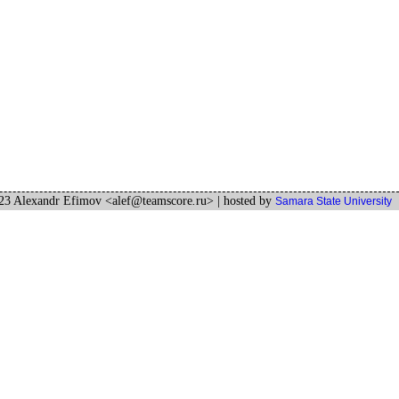
3 Alexandr Efimov <alef
@
teamscore
.
ru>
| hosted by
Samara State University