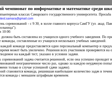
й чемпионат по информатике и математике среди шк
пьютерных классах Самарского государственного университета. Просьба 
ontest.samara@gmail.com
нь соревнований - с 9:30, в холле главного корпуса СамГУ (ул. акад. Павло
больница").
в 10:00.
 должна быть составлена из учащихся одного учебного заведения. По п
 команды, составленные из учащихся нескольких учебных заведений.
каждой команде предоставляется один персональный компьютер и предлага
время может быть увеличено. Решения всех участников проверяются на 
водимое на каждый тест, указано в условии задачи.
 соревнований задача считается решенной, если она успешно проходит 
евнований неограниченное число раз, однако за каждую неудачную попыт
ени только в случае успешной сдачи задачи).
ий становится команда, решившая наибольшее количество задач в течени
ится команда с меньшим штрафным временем.