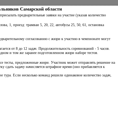
ольников Самарской области
присылать предварительные заявки на участие (указав количество
ва, 1, проезд: трамваи 5, 20, 22, автобусы 25, 50, 61, остановка
редварительному согласованию с жюри к участию в чемпионате могут
ется от 8 до 12 задач. Продолжительность соревнований - 5 часов.
одном и том же заранее подготовленном жюри наборе тестов.
все тесты, предложенные жюри. Участник может отправлять решение на
ку сдать задачу начисляется штрафное время (оно прибавляется к
е тура. Если несколько команд решили одинаковое количество задач,