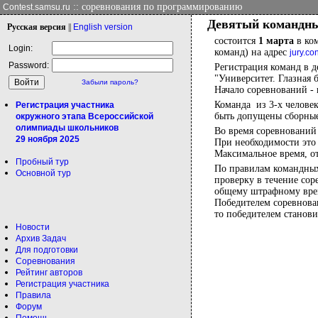
:: соревнования по программированию
Contest.samsu.ru
Девятый командны
Рус
ская версия
||
Eng
lish version
состоится
1 марта
в ком
Login:
команд) на адрес
jury.c
Password:
Регистрация команд в де
"Университет. Глазная 
Забыли пароль?
Начало соревнований - 
Команда из 3-х человек
Регистрация участника
быть допущены сборные
окружного этапа Всероссийской
олимпиады школьников
Во время соревнований 
29 ноября 2025
При необходимости это 
Максимальное время, от
Пробный тур
По правилам командных
Основной тур
проверку в течение сор
общему штрафному врем
Победителем соревнован
то победителем станов
Новости
Архив Задач
Для подготовки
Соревнования
Рейтинг авторов
Регистрация участника
Правила
Форум