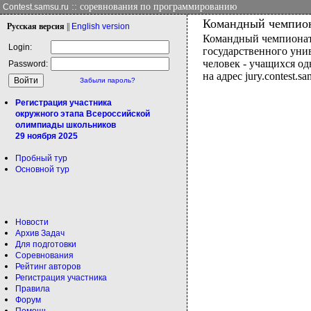
:: соревнования по программированию
Contest.samsu.ru
Командный чемпион
Рус
ская версия
||
Eng
lish version
Командный чемпионат 
Login:
государственного унив
человек - учащихся о
Password:
на адрес jury.contest.
Забыли пароль?
Регистрация участника
окружного этапа Всероссийской
олимпиады школьников
29 ноября 2025
Пробный тур
Основной тур
Новости
Архив Задач
Для подготовки
Соревнования
Рейтинг авторов
Регистрация участника
Правила
Форум