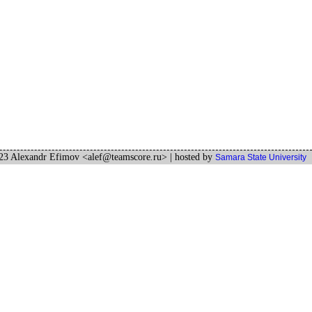
3 Alexandr Efimov <alef
@
teamscore
.
ru>
| hosted by
Samara State University