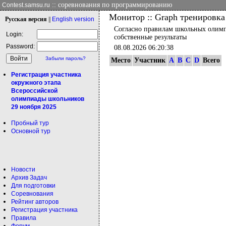
:: соревнования по программированию
Contest.samsu.ru
Монитор :: Graph тренировка
Рус
ская версия
||
Eng
lish version
Согласно правилам школьных олимпи
Login:
собственные результаты
Password:
08.08.2026 06:20:38
Забыли пароль?
Место
Участник
A
B
C
D
Всего
Регистрация участника
окружного этапа
Всероссийской
олимпиады школьников
29 ноября 2025
Пробный тур
Основной тур
Новости
Архив Задач
Для подготовки
Соревнования
Рейтинг авторов
Регистрация участника
Правила