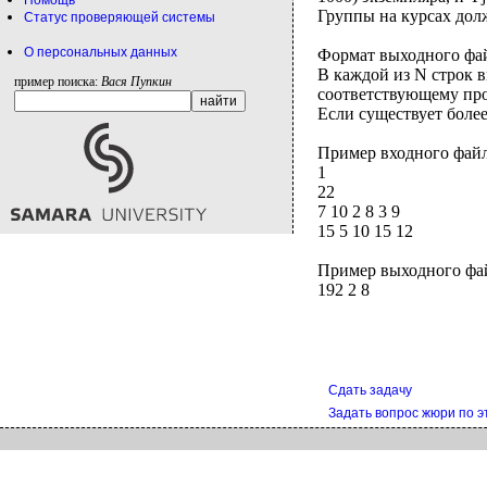
Помощь
Группы на курсах дол
Статус проверяющей системы
О персональных данных
Формат выходного файл
В каждой из N строк в
пример поиска:
Вася Пупкин
соответствующему про
Если существует боле
Пример входного фай
1
22
7 10 2 8 3 9
15 5 10 15 12
Пример выходного фа
192 2 8
Сдать задачу
Задать вопрос жюри по э