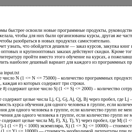
мы быстрее освоили новые программные продукты, руководств
ожелала, чтобы для них были организованы курсы, другая же час
чтобы разобраться в новых продуктах самостоятельно.
чет узнать, что обойдется дешевле — заказ курсов, закупка книг и
 оптовых и крупнооптовых заказах действуют скидки. Кроме того
литературу пройти вместо этого обучение на курсах, а пожелавш
лить наиболее дешевый вариант для каждого из программных пр
 input.txt
е число N (1 <= N <= 75000) – количество программных продукт
, каждая из которых содержит три строки.
е #j содержит целое число Sj (1 <= Sj <= 2000) – количество с
 содержит целые числа Lj, Cj, Gj, Aj, Qj, Bj через пробел, где L
имость курса обучения для одного человека в группе, если количес
ния для одного человека в группе, если количество групп не меньш
чения для одного человека в группе, если количество групп не 
е содержит целые числа Mj, Fj, Xj, Tj, Yj через пробел, где Mj 
j-1 (1 <= Fj < 1000) экземпляра, Xj (1 <= Xj <= 10000) – стоимос
j (1 <= Yj <= 10000) — стоимость необходимой литературы при по