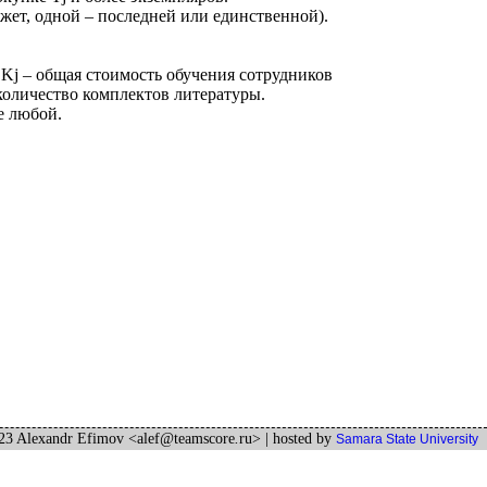
ет, одной – последней или единственной).
е Kj – общая стоимость обучения сотрудников
количество комплектов литературы.
е любой.
3 Alexandr Efimov <alef
@
teamscore
.
ru>
| hosted by
Samara State University