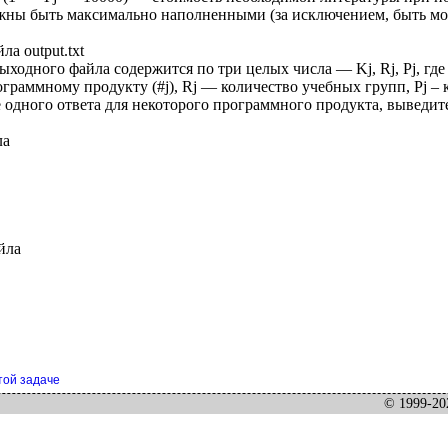
жны быть максимально наполненными (за исключением, быть мож
а output.txt
ыходного файла содержится по три целых числа — Kj, Rj, Pj, гд
граммному продукту (#j), Rj — количество учебных групп, Pj – 
е одного ответа для некоторого программного продукта, выведит
ла
йла
той задаче
© 1999-202