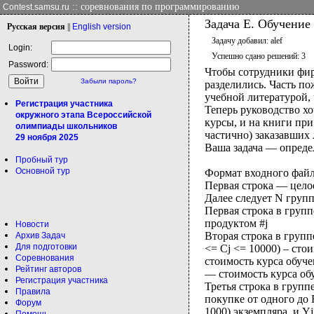
:: соревнования по программированию
Contest.samsu.ru
Задача E. Обучение
Рус
ская версия
||
Eng
lish version
Задачу добавил: alef
Login:
Успешно сдано решений: 3
Password:
Чтобы сотрудники фир
Забыли пароль?
разделились. Часть п
учебной литературой, 
Регистрация участника
Теперь руководство хо
окружного этапа Всероссийской
курсы, и на книги при
олимпиады школьников
частично) заказавших 
29 ноября 2025
Ваша задача — опреде
Пробный тур
Основной тур
Формат входного файла
Первая строка — цело
Далее следует N групп
Первая строка в групп
продуктом #j
Новости
Вторая строка в группе
Архив Задач
Для подготовки
<= Cj <= 10000) – сто
Соревнования
стоимость курса обуче
Рейтинг авторов
— стоимость курса обу
Регистрация участника
Третья строка в групп
Правила
покупке от одного до F
Форум
1000) экземпляра, и Y