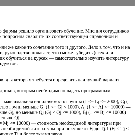
о фирмы решило организовать обучение. Мнения сотрудников
ть попросила снабдить их соответствующей справочной и
ли же какое-то сочетание того и другого. Дело в том, что и на
, руководство полагает, что сможет убедить (всех или
их обучиться на курсах — самостоятельно изучить литературу.
одуктов.
ов, для которых требуется определить наилучший вариант
отрудников, которым необходимо овладеть программным
j — максимальная наполняемость группы (1 <= Lj <= 2000), Cj (1
тво групп меньше Gj (1 <= Gj < 1000), Aj (1 <= Aj <= 10000) —
е Gj, но меньше Qj (Gj < Qj <= 1000), Bj (1 <= Bj <= 10000)
меньше Qj.
(1 <= Mj <= 10000) — стоимость необходимой литературы при
ть необходимой литературы при покупке от Fj до Tj-1 (Fj < Tj <=
купке Tj и более экземпляров.